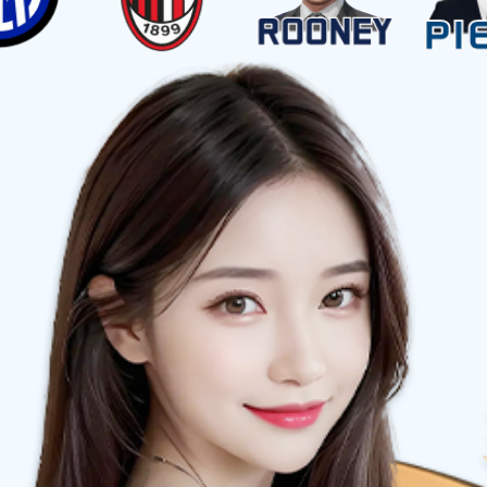
安全流程层级
访问身份控制
采用IP定位、设备识
线。
通信加密协议
全站部署TLS协议，保
性。