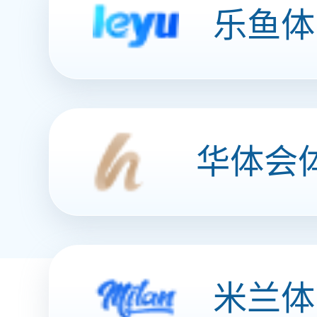
2021年3月10日 · v4.6.1
首页动效优化。
修复偶发闪退问题。
2019 年
2019年11月3日 · v2.3.4
上线赛事回顾模块。
简化登录流程。
2019年6月18日 · v2.2.1