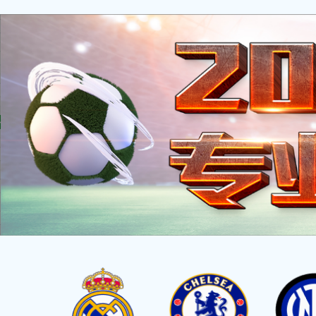
让体育更贴近你
华体会·体育 APP 以用户体验为核心，支持华体
生态。涵盖热门赛事与数据流，为每一位体育爱
多平台兼容
社
iOS / Android / Web
关注