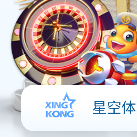
2025 年
2025年6月12日 · v6.1.2
新增“赛事快报”弹窗提醒。
推荐算法优化，提升相关性。
夜间模式下字体显示修复。
2025年3月8日 · v6.0.0
整体架构升级，引入动态赛事引擎。
视觉焕新，体验更清爽。
2023 年