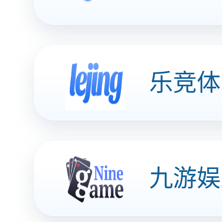
支持欧洲杯赛程展示。
提升老机型兼容性。
【更新快】
【系
每场比赛的进度、比分、数据都
用了