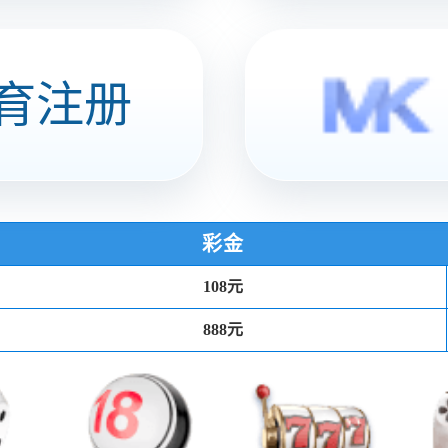
加载失败的情况，后台做得
推脱、不拖延，处理专业还
有信心继续用。
衍，给好评。
面清晰】
【功能全】
逻辑清楚，找比赛不绕路，
不只是直播和比分，球队数
也很人性化，第一次用就能
历史战绩、技术统计全都配
。
用起来顺手。
荣耀时刻展示
·体育 以卓越服务赢得多项专业认可，每一份荣誉都是用户信赖