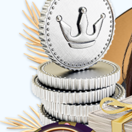
五、知识产权声明
华体会·体育平台的所有内容（含
料。
六、免责声明
本平台所提供的数据和信息均为参
七、协议修改
平台有权在无需通知用户的情况下
八、法律适用与争议解决
本协议适用中华人民共和国相关法