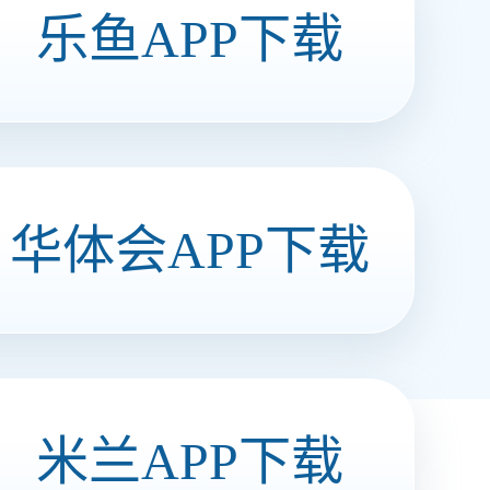
观赛体验。
用户满意度大奖
华体会(中国) 用户活跃度与续访率连续三年领先，