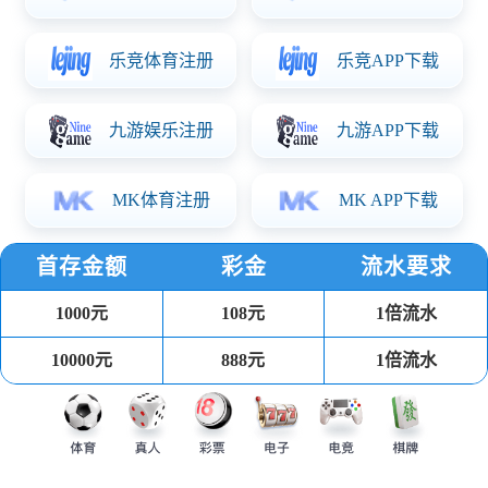
2026-05-29 18:39
89 次阅读
首页
/
体育焦点
北京时间5月24日凌晨，2024年法国网球公开赛女单
签表正式出炉，中国金花郑钦文作为赛会7号种子，
领衔中国军团出战。红土赛季尚未完全展现出巅峰状
态的她，此次抽签结果引发了广泛关注。根据签表分
布，郑钦文所在的上半区强手如林，尤其是前几轮可
能遭遇的对手，将决定她能否在本届法网走得更远。
本文将从签表态势、潜在对手以及前景展望三个维
度，详细解析郑钦文的法网签运。
首轮遭遇硬仗，克星与新生代同区