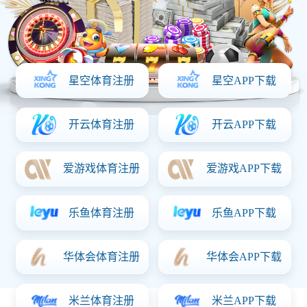
王博：桑普森缺阵让我们轮转捉襟
见肘，现在还没到放弃的时候