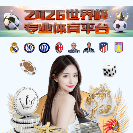
注册入口
全天更新 ·
华体会·体育
赛
事实时同步
无论您身在何处，
华体会·体育APP
为您带来高速、
高清、稳定的观赛体验。
下载客户端
网页端访问